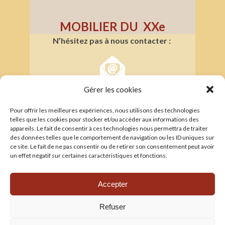
MOBILIER DU XXe
N’hésitez pas à nous contacter :
Gérer les cookies
Pour offrir les meilleures expériences, nous utilisons des technologies
TRADUCTIONS
telles que les cookies pour stocker et/ou accéder aux informations des
appareils. Le fait de consentir à ces technologies nous permettra de traiter
——————-
des données telles que le comportement de navigation ou les ID uniques sur
Voir les traductions
ce site. Le fait de ne pas consentir ou de retirer son consentement peut avoir
un effet négatif sur certaines caractéristiques et fonctions.
CONTACT
——————-
Accepter
Les amis de la cathédrale
Refuser