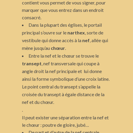
contient vous permet de vous signer, pour
marquer que vous entrez dans un endroit
consacré.
Dans la plupart des églises, le portail
principal s’ouvre sur le
narthex
, sorte de
vestibule qui donne accès à la
nef
, allée qui
mène jusqu’au
chœur
.
Entre la nef et le chœur se trouve le
transept
, nef transversale qui coupe à
angle droit la nef principale et lui donne
ainsi la forme symbolique d’une croix latine.
Le point central du transept s’appelle la
croisée du transept à égale distance de la
nef et du chœur.
.
Il peut exister une séparation entre la nef et
le chœur : poutre de gloire, jubé…
De part et d’autre de la nef centrale