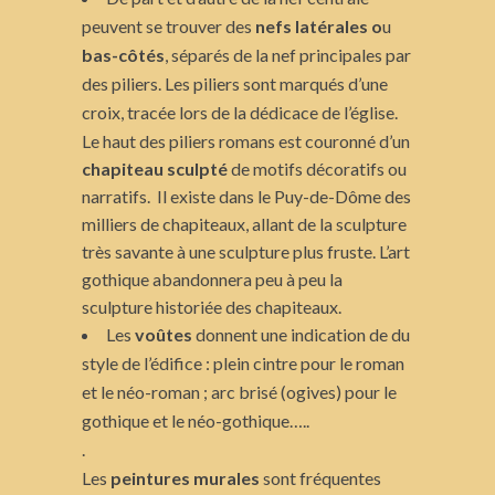
peuvent se trouver des
nefs latérales o
u
bas-côtés
, séparés de la nef principales par
des piliers. Les piliers sont marqués d’une
croix, tracée lors de la dédicace de l’église.
Le haut des piliers romans est couronné d’un
chapiteau sculpté
de motifs décoratifs ou
narratifs. Il existe dans le Puy-de-Dôme des
milliers de chapiteaux, allant de la sculpture
très savante à une sculpture plus fruste. L’art
gothique abandonnera peu à peu la
sculpture historiée des chapiteaux.
Les
voûtes
donnent une indication de du
style de l’édifice : plein cintre pour le roman
et le néo-roman ; arc brisé (ogives) pour le
gothique et le néo-gothique…..
.
Les
peintures murales
sont fréquentes