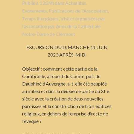
Publié à 13:29h
dans
Actualités
,
Evènements
,
Publications de l'Association
,
Temps liturgiques
,
Visites organisées par
l’association
par
Amis de la Cathédrale
Notre-Dame de Clermont
EXCURSION DU DIMANCHE 11 JUIN
2023 APRÈS-MIDI
Objectif :
comment cette partie de la
Combraille, à l’ouest du Comté, puis du
Dauphiné d’Auvergne, a-t-elle été peuplée
au milieu et dans la deuxième partie du XIIe
siècle avec la création de deux nouvelles
paroisses et la construction de trois édifices
religieux, en dehors de l’emprise directe de
l’évêque ?