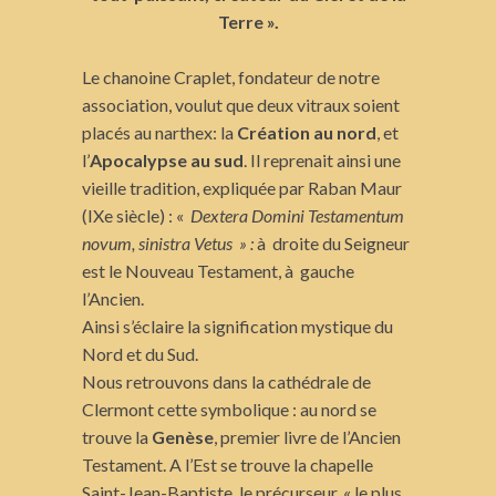
Terre ».
Le chanoine Craplet, fondateur de notre
association, voulut que deux vitraux soient
placés au narthex: la
Création au nord
, et
l’
Apocalypse au sud
. Il reprenait ainsi une
vieille tradition, expliquée par Raban Maur
(IXe siècle) : «
Dextera Domini Testamentum
novum, sinistra Vetus » :
à droite du Seigneur
est le Nouveau Testament, à gauche
l’Ancien.
Ainsi s’éclaire la signification mystique du
Nord et du Sud.
Nous retrouvons dans la cathédrale de
Clermont cette symbolique : au nord se
trouve la
Genèse
, premier livre de l’Ancien
Testament. A l’Est se trouve la chapelle
Saint-Jean-Baptiste, le précurseur, « le plus