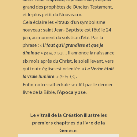
grand des prophètes de l’Ancien Testament,
et le plus petit du Nouveau ».
Cela éclaire les vitraux d’un symbolisme
nouveau : saint Jean-Baptiste est fêté le 24
juin, au moment du solstice d’été. Par la
phrase : «
Il faut qu’il grandisse et que je
diminue
»
… il annonce la naissance
(St Jn, 3, 30)
six mois après du Christ, le soleil levant, vers
qui toute église est orientée. «
Le Verbe était
la vraie lumière
»
.
(St Jn, 1,9)
Enfin, notre cathédrale se clôt par le dernier
livre de la Bible, l’
Apocalypse
.
Le vitrail de la Création illustre les
premiers chapitres du livre de la
Genèse.