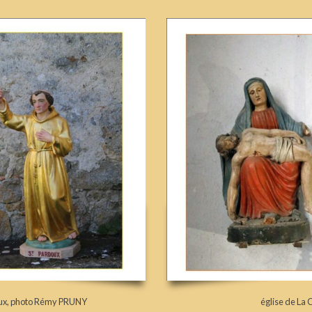
rdoux, photo Rémy PRUNY
église de La 