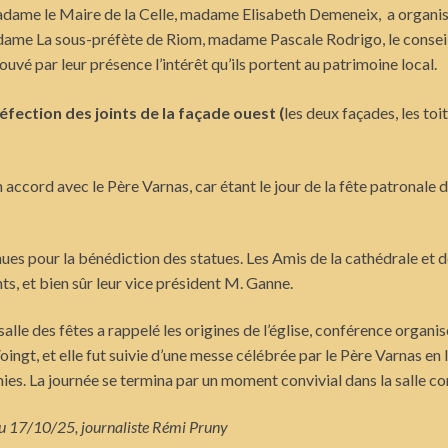
dame le Maire de la Celle, madame Elisabeth Demeneix, a organisé l
madame La sous-préfète de Riom, madame Pascale Rodrigo, le consei
é par leur présence l’intérêt qu’ils portent au patrimoine local.
réfection des joints de la façade ouest (
les deux façades, les toi
accord avec le Père Varnas, car étant le jour de la fête patronale 
ues pour la bénédiction des statues. Les Amis de la cathédrale et de
, et bien sûr leur vice président M. Ganne.
alle des fêtes a rappelé les origines de l’église, conférence orga
ngt, et elle fut suivie d’une messe célébrée par le Père Varnas en 
ies. La journée se termina par un moment convivial dans la salle 
du 17/10/25, journaliste Rémi Pruny