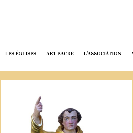
LES ÉGLISES
ART SACRÉ
L’ASSOCIATION
eux statues à La Celle