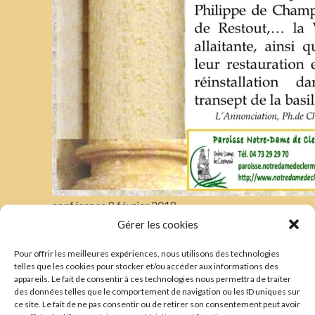
conférence 8 février 2018
Gérer les cookies
Pour offrir les meilleures expériences, nous utilisons des technologies
TRADUCTIONS
telles que les cookies pour stocker et/ou accéder aux informations des
appareils. Le fait de consentir à ces technologies nous permettra de traiter
——————-
des données telles que le comportement de navigation ou les ID uniques sur
Voir les traductions
ce site. Le fait de ne pas consentir ou de retirer son consentement peut avoir