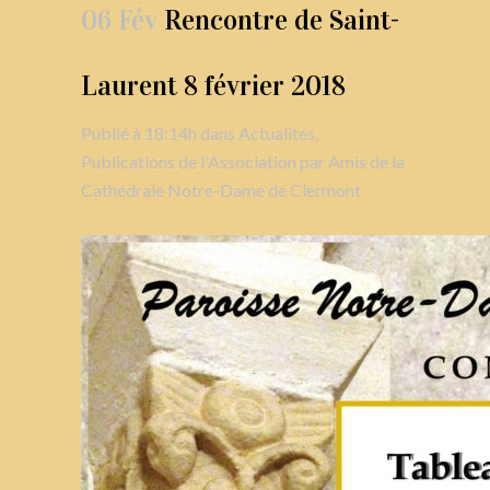
06 Fév
Rencontre de Saint-
Laurent 8 février 2018
Publié à 18:14h
dans
Actualités
,
Publications de l'Association
par
Amis de la
Cathédrale Notre-Dame de Clermont