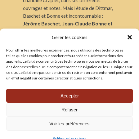
chanoine Craplet, dans ses différents
ouvrages et notes. Mais l’étude de Dittmar,
Baschet et Bonne est incontournable :
Jérôme
Baschet
, Jean-Claude
Bonne
et
Pierre-Olivier
Dittmar
Gérer les cookies
https://doi.org/10.4000/imagesrevues.1664
Pour offrir les meilleures expériences, nous utilisons des technologies
TRADUCTIONS
telles que les cookies pour stocker et/ou accéder aux informations des
appareils. Le fait de consentir à ces technologies nous permettra de traiter
——————-
des données telles que le comportement de navigation ou les ID uniques sur
Voir les traductions
ce site. Le fait de ne pas consentir ou de retirer son consentement peut avoir
un effet négatif sur certaines caractéristiques et fonctions.
CONTACT
——————-
Accepter
Les amis de la cathédrale
Refuser
Voir les préférences
© 2020 Conception et développement
CoWork&Com
–
Politique de cookies
Mentions légales
–
Conditions Générales d’Utilisation