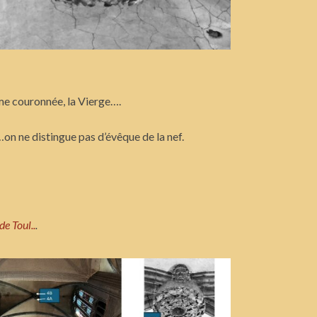
mme couronnée, la Vierge….
i…on ne distingue pas d’évêque de la nef.
de Toul..
.