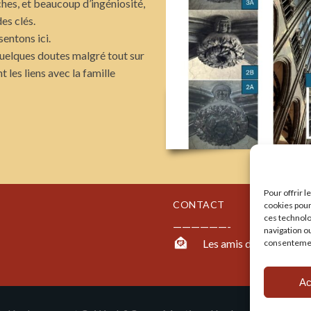
s, et beaucoup d’ingéniosité,
des clés.
sentons ici.
uelques doutes malgré tout sur
 les liens avec la famille
Pour offrir 
CONTACT
cookies pour
ces technolo
——————-
navigation ou
Les amis de la cathédra
consentement
Ac