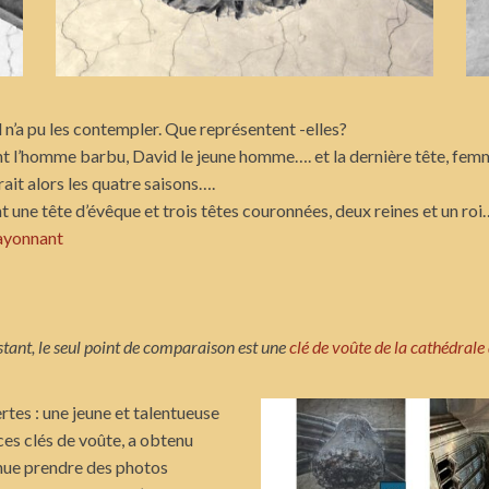
l n’a pu les contempler. Que représentent -elles?
étant l’homme barbu, David le jeune homme…. et la dernière tête, fe
rait alors les quatre saisons….
 dont une tête d’évêque et trois têtes couronnées, deux reines et un ro
rayonnant
stant, le seul point de comparaison est une
clé de voûte de la cathédrale 
rtes : une jeune et talentueuse
 ces clés de voûte, a obtenu
enue prendre des photos