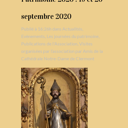
septembre 2020
Publié à 16:26h
dans
Actualités
,
Evènements
,
Les journées du patrimoine
,
Publications de l'Association
,
Visites
organisées par l’association
par
Amis de la
Cathédrale Notre-Dame de Clermont