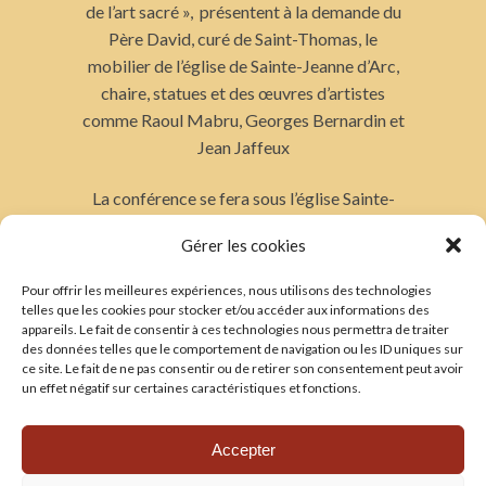
de l’art sacré », présentent à la demande du
Père David, curé de Saint-Thomas, le
mobilier de l’église de Sainte-Jeanne d’Arc,
chaire, statues et des œuvres d’artistes
comme Raoul Mabru, Georges Bernardin et
Jean Jaffeux
La conférence se fera sous l’église Sainte-
Jeanne-d’Arc, le samedi 7 décembre à 16 h
Gérer les cookies
Pour offrir les meilleures expériences, nous utilisons des technologies
TRADUCTIONS
telles que les cookies pour stocker et/ou accéder aux informations des
appareils. Le fait de consentir à ces technologies nous permettra de traiter
——————-
des données telles que le comportement de navigation ou les ID uniques sur
Voir les traductions
ce site. Le fait de ne pas consentir ou de retirer son consentement peut avoir
un effet négatif sur certaines caractéristiques et fonctions.
CONTACT
——————-
Accepter
Les amis de la cathédrale