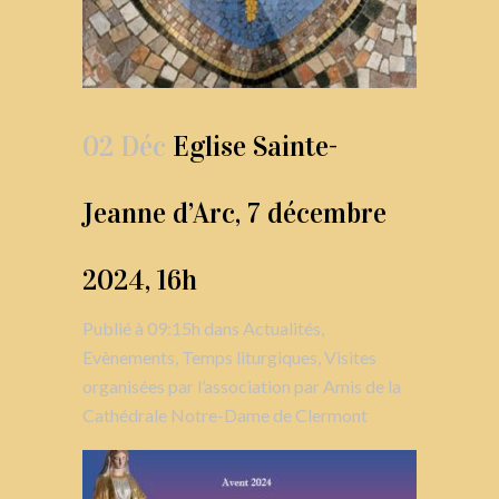
02 Déc
Eglise Sainte-
Jeanne d’Arc, 7 décembre
2024, 16h
Publié à 09:15h
dans
Actualités
,
Evènements
,
Temps liturgiques
,
Visites
organisées par l’association
par
Amis de la
Cathédrale Notre-Dame de Clermont