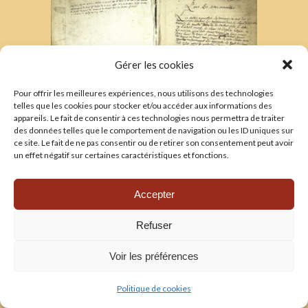
Gérer les cookies
Pour offrir les meilleures expériences, nous utilisons des technologies
telles que les cookies pour stocker et/ou accéder aux informations des
appareils. Le fait de consentir à ces technologies nous permettra de traiter
des données telles que le comportement de navigation ou les ID uniques sur
Le Cérémonial de 1698. Début du texte (AD
ce site. Le fait de ne pas consentir ou de retirer son consentement peut avoir
un effet négatif sur certaines caractéristiques et fonctions.
63, 3 G Sup 31).
Un usage réglé de la musique
Accepter
Les pratiques musicales obéissent aux
mêmes règles rigoureuses. Les jours
Refuser
ordinaires, seul le plain-chant est en usage ;
puis, au fur et à mesure que le degré des
Voir les préférences
fêtes s’élève, les ornementations se font plus
nombreuses et plus variées, par l’emploi du
Politique de cookies
faux-bourdon
2
et du chant sur le livre
3
, ou