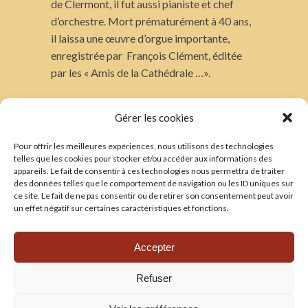
de Clermont, il fut aussi pianiste et chef
d’orchestre. Mort prématurément à 40 ans,
il laissa une œuvre d’orgue importante,
enregistrée par François Clément, éditée
par les « Amis de la Cathédrale …».
Entrée libre
Gérer les cookies
Pour offrir les meilleures expériences, nous utilisons des technologies
TRADUCTIONS
telles que les cookies pour stocker et/ou accéder aux informations des
appareils. Le fait de consentir à ces technologies nous permettra de traiter
——————-
des données telles que le comportement de navigation ou les ID uniques sur
Voir les traductions
ce site. Le fait de ne pas consentir ou de retirer son consentement peut avoir
un effet négatif sur certaines caractéristiques et fonctions.
CONTACT
——————-
Accepter
Les amis de la cathédrale
Refuser