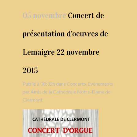
05 novembre
Concert de
présentation d’oeuvres de
Lemaigre 22 novembre
2015
Publié à 08:32h
dans
Concerts
,
Evènements
par
Amis de la Cathédrale Notre-Dame de
Clermont