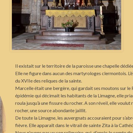
Il existait sur le territoire de la paroisse une chapelle dédié
Elle ne figure dans aucun des martyrologes clermontois. L’é
du XVIIe des reliques de la sainte.
Marcelle était une bergère, qui gardait ses moutons sur le
épidémie qui décimait les habitants de la Limagne, elle priait
roula jusqu’à une fissure du rocher. A son réveil, elle voulut
rocher, une source abondante jaillit.
De toute la Limagne, les auvergnats accouraient pour s’abreu
fièvre. Elle apparaît dans le vitrail de sainte Zita à la Cathéd
Nous n’avons pas vu son reliquaire, qui, d’après le comte de