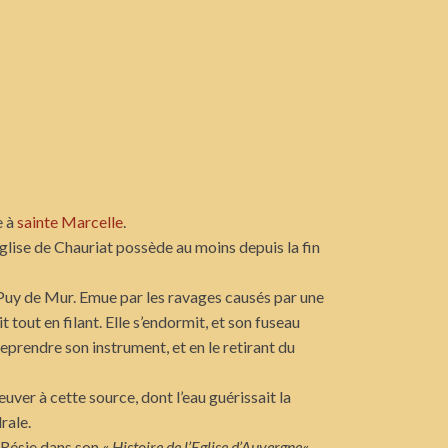
e à
sainte Marcelle
.
glise de Chauriat possède au moins depuis la fin
 Puy de Mur. Emue par les ravages causés par une
 tout en filant. Elle s’endormit, et son fuseau
 reprendre son instrument, et en le retirant du
ver à cette source, dont l’eau guérissait la
rale.
 Résie dans son «
Histoire de l’Eglise d’Auvergne
« ,