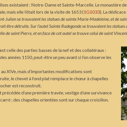
glises existaient : Notre-Dame et Sainte-Marcelle. Le monastère de
le, mais elle l’était lors de la visite de 1653 (
1G1033
). La dédicace
aint-Julien se trouvaient les statues de sainte Marie-Madeleine, et de sai
vait être détruite. Sur l’autel Sainte Radegonde se trouvaient les statues 
elle de saint Pierre, et en face de cet autel se trouve celui de saint Vincen
est celle des parties basses de la nef et des collatéraux :
 des années 1150, peut-être un peu avant si l’on observe les
s au XIVe, mais d’importantes modifications sont
truite, le chevet à fond plat remplace le chœur à chapelles
locher est reconstruit.
est précédée d’une première travée, vestige d’une survivance
carré ; des chapelles orientées sont sur chaque croisillon.