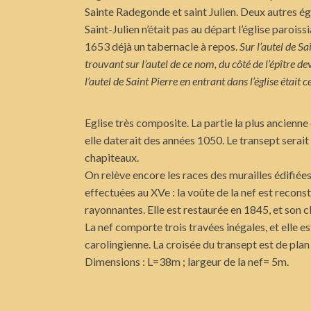
Sainte Radegonde et saint Julien. Deux autres é
Saint-Julien n’était pas au départ l’église paroissia
1653 déjà un tabernacle à repos.
Sur l’autel de S
trouvant sur l’autel de ce nom, du côté de l’épître de
l’autel de Saint Pierre en entrant dans l’église était c
Eglise très composite. La partie la plus ancienne 
elle daterait des années 1050. Le transept serait
chapiteaux.
On relève encore les races des murailles édifiée
effectuées au XVe : la voûte de la nef est recons
rayonnantes. Elle est restaurée en 1845, et son c
La nef comporte trois travées inégales, et elle 
carolingienne. La croisée du transept est de plan 
Dimensions : L=38m ; largeur de la nef= 5m.