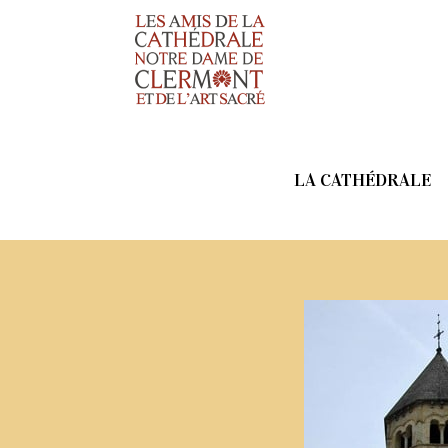
LA CATHÉDRALE
Chauriat : église S