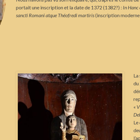
portait une inscription et la date de 1372 (1382?) :
In Hanc 
sancti Romani atque Théofredi martiris
(inscription moderne
La 
du 
dém
rep
«
V
Deb
Le 
de
l’a