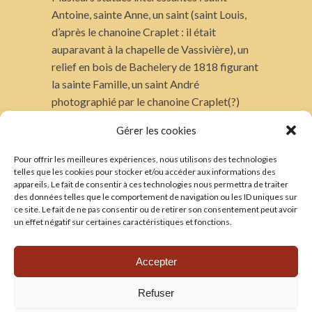
Antoine, sainte Anne, un saint (saint Louis,
d’après le chanoine Craplet : il était
auparavant à la chapelle de Vassivière), un
relief en bois de Bachelery de 1818 figurant
la sainte Famille, un saint André
photographié par le chanoine Craplet(?)
Durant la saison hivernale, la Vierge Noire
Gérer les cookies
de Vassivière trône dans l’église.
Pour offrir les meilleures expériences, nous utilisons des technologies
TRADUCTIONS
telles que les cookies pour stocker et/ou accéder aux informations des
appareils. Le fait de consentir à ces technologies nous permettra de traiter
——————-
des données telles que le comportement de navigation ou les ID uniques sur
Voir les traductions
ce site. Le fait de ne pas consentir ou de retirer son consentement peut avoir
un effet négatif sur certaines caractéristiques et fonctions.
CONTACT
——————-
Accepter
Les amis de la cathédrale
Refuser